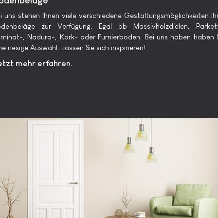
i uns stehen Ihnen viele verschiedene Gestaltungsmöglichkeiten Ih
odenbeläge zur Verfügung. Egal ob Massivholzdielen, Parkett
minat-, Nadura-, Kork- oder Furnierboden. Bei uns haben haben 
ne riesige Auswahl. Lassen Sie sich inspirieren!
etzt mehr erfahren.