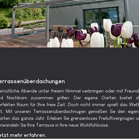
errassenüberdachungen
mütliche Abende unter freiem Himmel verbringen oder mit Freun
nd Nachbarn zusammen grillen: Der eigene Garten bietet d
rfekten Raum für Ihre freie Zeit. Doch nicht immer spielt das Wet
t. Mit unseren Terrassenüberdachnugen genießen Sie den eige
rten das ganze Jahr. Erleben Sie grenzenloses Freiluftvergnügen 
rwandeln Sie Ihre Terrasse in Ihre neue Wohlfühloase.
etzt mehr erfahren.