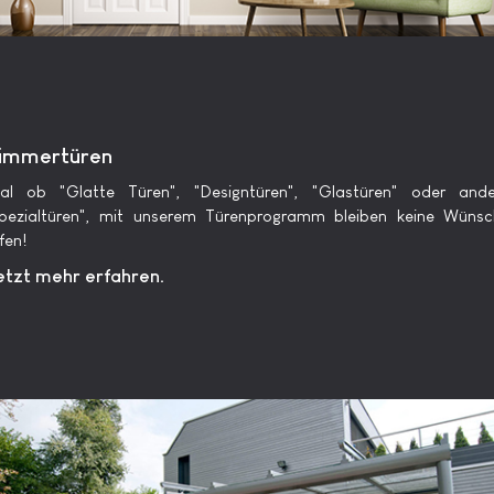
immertüren
gal ob "Glatte Türen", "Designtüren", "Glastüren" oder ande
Spezialtüren", mit unserem Türenprogramm bleiben keine Wünsc
fen!
etzt mehr erfahren.