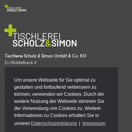
Tischlerei Scholz & Simon GmbH & Co. KG
Zu Middelbeck 4
49413 Dinklage
Telefon | 04443 7509430
Um unsere Webseite für Sie optimal zu
E-Mail | info@scholz-dinklage.de
gestalten und fortlaufend verbessern zu
können, verwenden wir Cookies. Durch die
Impressum
|
Datenschutz
weitere Nutzung der Webseite stimmen Sie
@tischlereischolz
@scholzdinklage
der Verwendung von Cookies zu. Weitere
Informationen zu Cookies erhalten Sie in
unserer
Datenschutzerklärung
|
Impressum