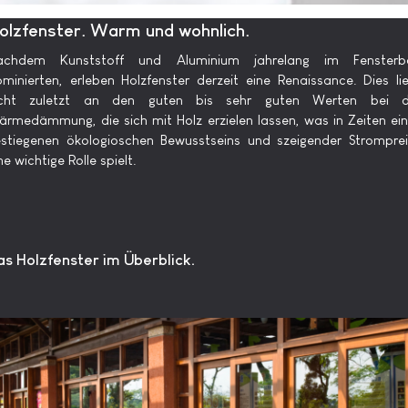
olzfenster. Warm und wohnlich.
achdem Kunststoff und Aluminium jahrelang im Fensterb
minierten, erleben Holzfenster derzeit eine Renaissance. Dies li
icht zuletzt an den guten bis sehr guten Werten bei d
rmedämmung, die sich mit Holz erzielen lassen, was in Zeiten ei
stiegenen ökologioschen Bewusstseins und szeigender Strompre
ne wichtige Rolle spielt.
as Holzfenster im Überblick.